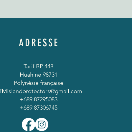
ADRESSE
Tarif BP 448
Huahine 98731
Polynésie française
TMislandprotectors@gmail.com
+689 87295083
+689 87306745